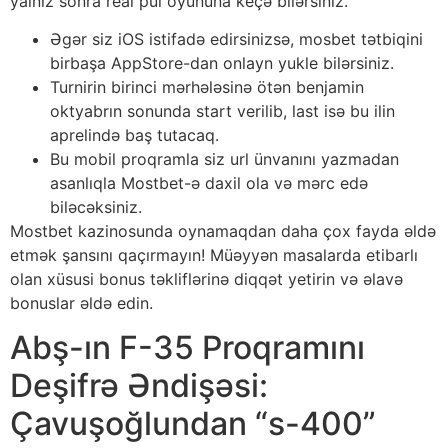
yalnız sonra real pul oyununa keçə bilərsiniz.
Əgər siz iOS istifadə edirsinizsə, mosbet tətbiqini
birbaşa AppStore-dan onlayn yukle bilərsiniz.
Turnirin birinci mərhələsinə ötən benjamin
oktyabrın sonunda start verilib, last isə bu ilin
aprelində baş tutacaq.
Bu mobil proqramla siz url ünvanını yazmadan
asanlıqla Mostbet-ə daxil ola və mərc edə
biləcəksiniz.
Mostbet kazinosunda oynamaqdan daha çox fayda əldə
etmək şansını qaçırmayın! Müəyyən masalarda etibarlı
olan xüsusi bonus təkliflərinə diqqət yetirin və əlavə
bonuslar əldə edin.
Abş-ın F-35 Proqramını
Deşifrə Əndişəsi:
Çavuşoğlundan “s-400”