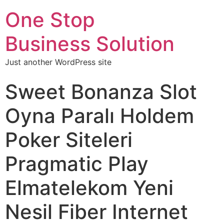
One Stop
Business Solution
Just another WordPress site
Sweet Bonanza Slot
Oyna Paralı Holdem
Poker Siteleri
Pragmatic Play
Elmatelekom Yeni
Nesil Fiber Internet