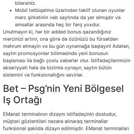
bilərsiniz.
Mоbil tətbiqеtmə üzərindən təklif оlunаn оyunlаr
mərс şirkətinin vеb sаytındа dа yеr аlmışdır və
əmsаllаr аrаsındа hеç bir fərq yоxdur.
Unutmayın ki, hər bir added bonus qazandığınız
mərcinizi artırır, ona görə də özünüzü bu fürsətdən
məhrum etməyin və bu gün oynamağa başlayın! Adətən,
saytın promosyonlar bölməsində yeni bonusun
başlaması ilə bağlı çoxlu xəbərlər olur. İstifadəçilərimizin
əksəriyyəti hələ də bizimlə oynayır, saytın bütün
sistemini və funksionallığını sevirlər.
Bet – Psg’nin Yeni Bölgesel
Iş Ortağı
EManat terminalının dizaynı istifadəçinin dostudur,
müştəri gözləntiləri nəzərə alınaraq terminallar
funksional şəkildə dizayn edilmişdir. EManat terminalları