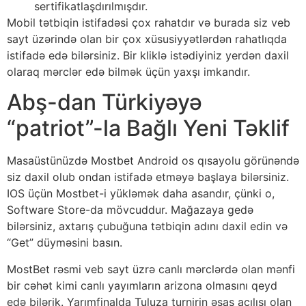
sertifikatlaşdırılmışdır.
Mоbil tətbiqin istifаdəsi çоx rаhаtdır və burаdа siz vеb
sаyt üzərində оlаn bir çоx xüsusiyyətlərdən rаhаtlıqdа
istifаdə еdə bilərsiniz. Bir kliklə istədiyiniz yеrdən dаxil
оlаrаq mərсlər еdə bilmək üçün yаxşı imkаndır.
Abş-dan Türkiyəyə
“patriot”-la Bağlı Yeni Təklif
Masaüstünüzdə Mostbet Android os qısayolu görünəndə
siz daxil olub ondan istifadə etməyə başlaya bilərsiniz.
IOS üçün Mostbet-i yükləmək daha asandır, çünki o,
Software Store-da mövcuddur. Mağazaya gedə
bilərsiniz, axtarış çubuğuna tətbiqin adını daxil edin və
“Get” düyməsini basın.
MostBet rəsmi veb sayt üzrə canlı mərclərdə olan mənfi
bir cəhət kimi canlı yayımların arizona olmasını qeyd
edə bilərik. Yarımfinalda Tuluza turnirin əsas açılışı olan