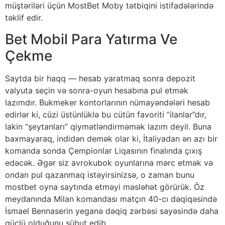
müştəriləri üçün MostBet Moby tətbiqini istifadələrində
təklif edir.
Bet Mobil Para Yatırma Ve
Çekme
Saytda bir haqq — hesab yaratmaq sonra depozit
valyuta seçin və sonra-oyun hesabına pul etmək
lazımdır. Bukmeker kontorlarının nümayəndələri hesab
edirlər ki, cüzi üstünlüklə bu cütün favoriti “ilanlar”dır,
lakin “şeytanları” qiymətləndirməmək lazım deyil. Buna
baxmayaraq, indidən demək olar ki, İtaliyadan ən azı bir
komanda sonda Çempionlar Liqasının finalında çıxış
edəcək. Əgər siz avrokubok oyunlarına mərc etmək və
ondan pul qazanmaq istəyirsinizsə, o zaman bunu
mostbet oyna saytında etməyi məsləhət görürük. Öz
meydanında Milan komandası matçın 40-cı dəqiqəsində
İsmael Bennaserin yeganə dəqiq zərbəsi sayəsində daha
güclü olduğunu sübut edib.