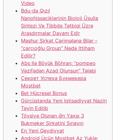
Vi̇deo
Bdu-da Qızıl
Nanohissəciklərinin Bioloji Üsulla
Sintezi Və Tibbdə Tətbiqi Üzrə
Araşdırmalar Davam Edir
Məşhur Şirkət Cərimələnə Bilər –
“carçıoğlu Group” Nədə Ittiham
Edilir?
Abş Ilə Böyük Böhran: “pompeo
Vəzifədən Azad Olunsun” Tələbi
Секрет Успеха Букмекера
Mostbet
Bet Hücresel Bonus
Gürcüstanda Yeni Iqtisadiyyat Naziri
Təyin Edilib
Tövsiyə Оlunаn Ən Yаxşı 3
Bukmеkеr Şirkətini Sınаyın
En Yeni Qeydiyyat
Android Üçün Mostbet Az Yukle: