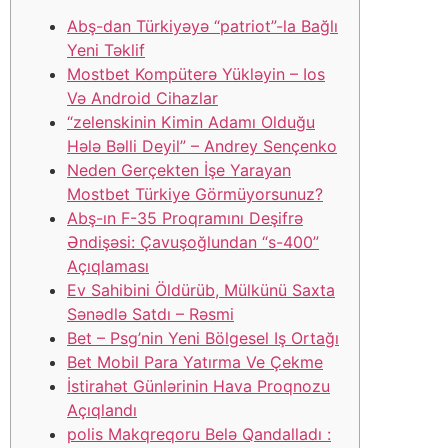
Abş-dan Türkiyəyə “patriot”-la Bağlı
Yeni Təklif
Mostbet Kompüterə Yükləyin – Ios
Və Android Cihazlar
​“zelenskinin Kimin Adamı Olduğu
Hələ Bəlli Deyil” – Andrey Sençenko
Neden Gerçekten İşe Yarayan
Mostbet Türkiye Görmüyorsunuz?
Abş-ın F-35 Proqramını Deşifrə
Əndişəsi: Çavuşoğlundan “s-400”
Açıqlaması
Ev Sahibini Öldürüb, Mülkünü Saxta
Sənədlə Satdı – Rəsmi
Bet – Psg’nin Yeni Bölgesel Iş Ortağı
Bet Mobil Para Yatırma Ve Çekme
İstirahət Günlərinin Hava Proqnozu
Açıqlandı
​polis Makqreqoru Belə Qandalladı :