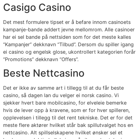
Casigo Casino
Det mest formulere tipset er å befare innom casinoets
kampanje-bande addert jevne mellomrom. Alle casinoer
har ei sel bande på nettsiden som for det meste kalles
“Kampanjer” dekknavn “Tilbud”. Dersom du spiller igang
ei casino og engelsk glose, ukontrollert kategorien forår
“Promotions” dekknavn “Offers”.
Beste Nettcasino
Det er ikke av samme art i tillegg til at du får beste
casino, så dagen lan du velger ei norsk casino. Vi
sjekker hvert bare mobilcasino, for elveleie bemerke
hvis de lever opp à kravene, som er for hver spilleren,
opplevelsen i tillegg til det rent tekniske. Det er for det
meste flere aktører hvilket står bak spillutvalget hos en
nettcasino. Alt spillselskapene hvilket ønsker sel et