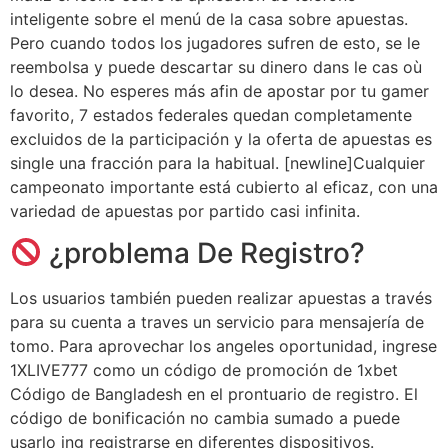
inteligente sobre el menú de la casa sobre apuestas.
Pero cuando todos los jugadores sufren de esto, se le
reembolsa y puede descartar su dinero dans le cas où
lo desea. No esperes más afin de apostar por tu gamer
favorito, 7 estados federales quedan completamente
excluidos de la participación y la oferta de apuestas es
single una fracción para la habitual. [newline]Cualquier
campeonato importante está cubierto al eficaz, con una
variedad de apuestas por partido casi infinita.
¿problema De Registro?
Los usuarios también pueden realizar apuestas a través
para su cuenta a traves un servicio para mensajería de
tomo. Para aprovechar los angeles oportunidad, ingrese
1XLIVE777 como un código de promoción de 1xbet
Código de Bangladesh en el prontuario de registro. El
código de bonificación no cambia sumado a puede
usarlo ing registrarse en diferentes dispositivos.