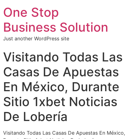
One Stop
Business Solution
Just another WordPress site
Visitando Todas Las
Casas De Apuestas
En México, Durante
Sitio 1xbet Noticias
De Lobería
Visitando Todas Las Casas De Apuestas En México,