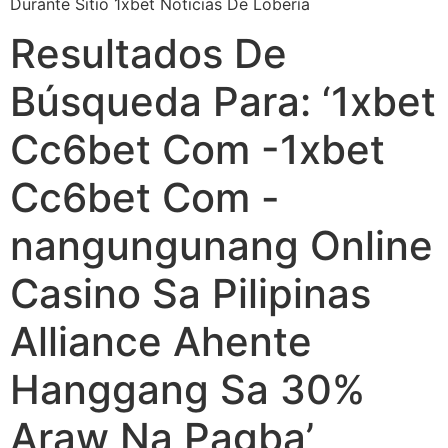
Durante Sitio 1xbet Noticias De Lobería
Resultados De
Búsqueda Para: ‘ 1xbet
Cc6bet Com -1xbet
Cc6bet Com -
nangungunang Online
Casino Sa Pilipinas
Alliance Ahente
Hanggang Sa 30%
Araw Na Pagba’