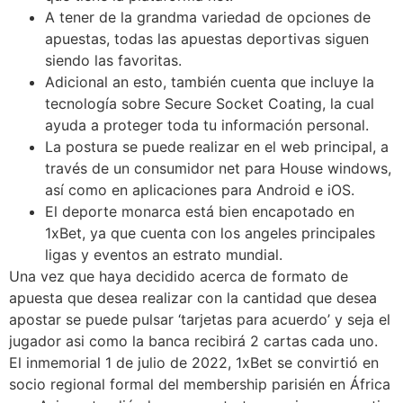
A tener de la grandma variedad de opciones de
apuestas, todas las apuestas deportivas siguen
siendo las favoritas.
Adicional an esto, también cuenta que incluye la
tecnología sobre Secure Socket Coating, la cual
ayuda a proteger toda tu información personal.
La postura se puede realizar en el web principal, a
través de un consumidor net para House windows,
así como en aplicaciones para Android e iOS.
El deporte monarca está bien encapotado en
1xBet, ya que cuenta con los angeles principales
ligas y eventos an estrato mundial.
Una vez que haya decidido acerca de formato de
apuesta que desea realizar con la cantidad que desea
apostar se puede pulsar ‘tarjetas para acuerdo’ y seja el
jugador asi como la banca recibirá 2 cartas cada uno.
El inmemorial 1 de julio de 2022, 1xBet se convirtió en
socio regional formal del membership parisién en África