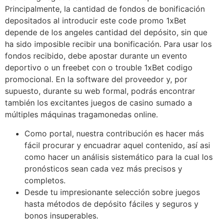
Principalmente, la cantidad de fondos de bonificación
depositados al introducir este code promo 1xBet
depende de los angeles cantidad del depósito, sin que
ha sido imposible recibir una bonificación. Para usar los
fondos recibido, debe apostar durante un evento
deportivo o un freebet con o trouble 1xBet codigo
promocional. En la software del proveedor y, por
supuesto, durante su web formal, podrás encontrar
también los excitantes juegos de casino sumado a
múltiples máquinas tragamonedas online.
Como portal, nuestra contribución es hacer más
fácil procurar y encuadrar aquel contenido, así asi
como hacer un análisis sistemático para la cual los
pronósticos sean cada vez más precisos y
completos.
Desde tu impresionante selección sobre juegos
hasta métodos de depósito fáciles y seguros y
bonos insuperables.