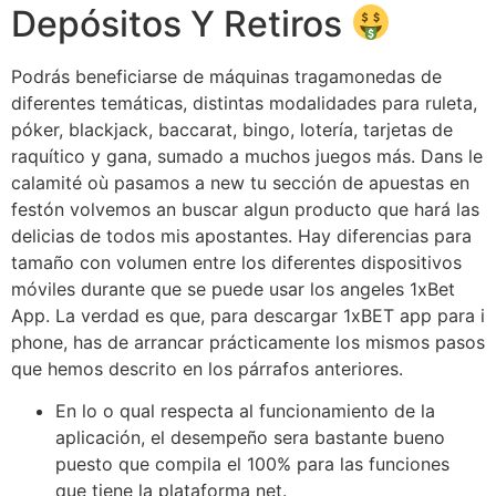
Depósitos Y Retiros
Podrás beneficiarse de máquinas tragamonedas de
diferentes temáticas, distintas modalidades para ruleta,
póker, blackjack, baccarat, bingo, lotería, tarjetas de
raquítico y gana, sumado a muchos juegos más. Dans le
calamité où pasamos a new tu sección de apuestas en
festón volvemos an buscar algun producto que hará las
delicias de todos mis apostantes. Hay diferencias para
tamaño con volumen entre los diferentes dispositivos
móviles durante que se puede usar los angeles 1xBet
App. La verdad es que, para descargar 1xBET app para i
phone, has de arrancar prácticamente los mismos pasos
que hemos descrito en los párrafos anteriores.
En lo o qual respecta al funcionamiento de la
aplicación, el desempeño sera bastante bueno
puesto que compila el 100% para las funciones
que tiene la plataforma net.