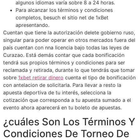
algunos idiomas varía sobre 8 a 24 horas.
Para alcanzar los términos y condiciones
completos, besuch el sitio net de 1xBet
apresentando.
Cuentan que tiene la autorización delete gobierno ruso,
singular para poder operar en otros mercados fuera del
país cuentan con nna licencia bajo todas las leyes de
Curazao. Está demás contar que cada bonificación
tendrá sus propios términos y condiciones para ser
reclamada y retirada, durante lo que tendrás que tomar
sobre
1xbet retirar dinero
cuenta el tipo de bonificación
con antelacion de solicitarla. Para llevar a resto la
apuesta deportiva de tu interés, selecciona la
cotización que corresponda a tu apuesta sumado a el
evento ahora aparecerá en tu boleto de apuestas.
¿cuáles Son Los Términos Y
Condiciones De Torneo De