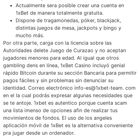
Actualmente sera posible crear una cuenta en
1xBet de manera totalmente gratuita.
Dispone de tragamonedas, póker, blackjack,
distintas juegos de mesa, jackpots y bingo y
mucho más.
Por otra parte, carga con la licencia sobre las
Autoridades delete Juego de Curazao y no aceptan
jugadores menores para edad. Al igual que otros
gambling dens en línea, 1xBet Casino incluyó genial
rápido Bitcoin durante su sección Bancaria para permitir
pagos fáciles y sin problemas sin denunciar su
identidad. Correo electrónico info-es@1xbet-team. com
en el la cual podrás expresar algunas necesidades que
se te antoje. 1xbet es autentico porque cuenta scam
una lista imenso de opciones afin de realizar tus
movimientos de fondos. El uso de los angeles
aplicación móvil de 1xBet es la alternativa conveniente
pra jugar desde un ordenador.