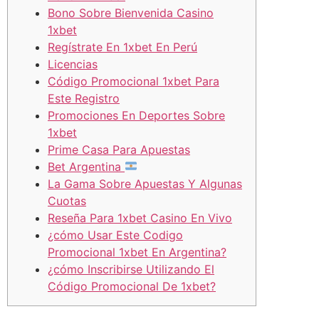
Bono Sobre Bienvenida Casino
1xbet
Regístrate En 1xbet En Perú
Licencias
Código Promocional 1xbet Para
Este Registro
Promociones En Deportes Sobre
1xbet
Prime Casa Para Apuestas
Bet Argentina
La Gama Sobre Apuestas Y Algunas
Cuotas
Reseña Para 1xbet Casino En Vivo
¿cómo Usar Este Codigo
Promocional 1xbet En Argentina?
¿cómo Inscribirse Utilizando El
Código Promocional De 1xbet?