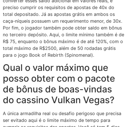
converter esses saldo adicional em valores reais, é
preciso cumprir os requisitos de apostas de 40x do
total depositado. Já as apostas grátis em ambos os
caça-níqueis possuem um requerimento menor, de 30x.
Por fim, o jogador também pode obter saldo em bônus
no terceiro depósito. Aqui, o limite mínimo também é de
R$ 75, enquanto o bônus máximo é de até 120%, com o
total máximo de R$2500, além de 50 rodadas grátis
para o jogo Book of Rebirth (Spinomenal).
Qual o valor máximo que
posso obter com o pacote
de bônus de boas-vindas
do cassino Vulkan Vegas?
A única armadilha real ou desafio perigoso que precisa
ser evitado aqui é o limite máximo de tempo para