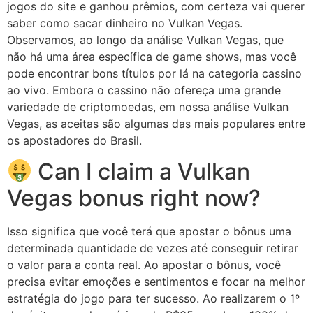
jogos do site e ganhou prêmios, com certeza vai querer
saber como sacar dinheiro no Vulkan Vegas.
Observamos, ao longo da análise Vulkan Vegas, que
não há uma área específica de game shows, mas você
pode encontrar bons títulos por lá na categoria cassino
ao vivo. Embora o cassino não ofereça uma grande
variedade de criptomoedas, em nossa análise Vulkan
Vegas, as aceitas são algumas das mais populares entre
os apostadores do Brasil.
Can I claim a Vulkan
Vegas bonus right now?
Isso significa que você terá que apostar o bônus uma
determinada quantidade de vezes até conseguir retirar
o valor para a conta real. Ao apostar o bônus, você
precisa evitar emoções e sentimentos e focar na melhor
estratégia do jogo para ter sucesso. Ao realizarem o 1º