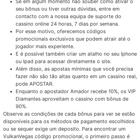
Se em algum momento não souber como ativar o
seu bônus ou tiver outras dúvidas, entre em
contacto com a nossa equipa de suporte do
cassino online 24 horas, 7 dias por semana.
Por esse motivo, oferecemos códigos
promocionais exclusivos que podem atrair até o
jogador mais experiente.
E é possível também criar um atalho no seu Iphone
ou Ipad para acessar diretamente o site.
Além disso, as apostas mínimas que você precisa
fazer não são tão altas quanto em um cassino real,
pode APOSTAR.
Enquanto o apostador Amador recebe 10%, os VIP
Diamantes aproveitam o cassino com bônus de
90%.
Observe as condições de cada bônus para ver se estão
disponíveis para os métodos de pagamento escolhidos
ou se sequer exige um deposito. Para encontrar um
VulkanVegas código promocional, o primeiro passo é