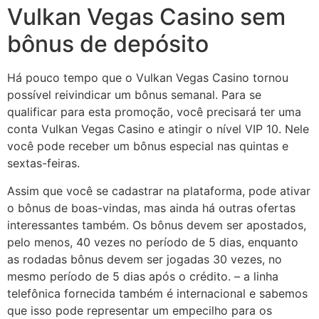
Vulkan Vegas Casino sem
bônus de depósito
Há pouco tempo que o Vulkan Vegas Casino tornou
possível reivindicar um bônus semanal. Para se
qualificar para esta promoção, você precisará ter uma
conta Vulkan Vegas Casino e atingir o nível VIP 10. Nele
você pode receber um bônus especial nas quintas e
sextas-feiras.
Assim que você se cadastrar na plataforma, pode ativar
o bônus de boas-vindas, mas ainda há outras ofertas
interessantes também. Os bônus devem ser apostados,
pelo menos, 40 vezes no período de 5 dias, enquanto
as rodadas bônus devem ser jogadas 30 vezes, no
mesmo período de 5 dias após o crédito. – a linha
telefônica fornecida também é internacional e sabemos
que isso pode representar um empecilho para os