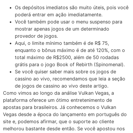
Os depósitos imediatos são muito úteis, pois você
poderá entrar em ação imediatamente.
Você também pode usar o menu suspenso para
mostrar apenas jogos de um determinado
provedor de jogos.
Aqui, o limite mínimo também é de R$ 75,
enquanto o bônus máximo é de até 120%, com o
total máximo de R$2500, além de 50 rodadas
grátis para o jogo Book of Rebirth (Spinomenal).
Se você quiser saber mais sobre os jogos de
cassino ao vivo, recomendamos que leia a seção
de jogos de cassino ao vivo deste artigo.
Como vimos ao longo da análise Vulkan Vegas, a
plataforma oferece um ótimo entretenimento de
apostas para brasileiros. Já conhecemos o Vulkan
Vegas desde a época do lançamento em português do
site e, podemos afirmar, que o suporte ao cliente
melhorou bastante desde então. Se você apostou nos