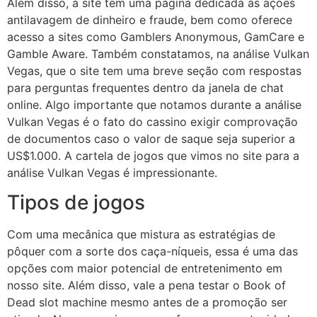
Além disso, a site tem uma página dedicada às ações
antilavagem de dinheiro e fraude, bem como oferece
acesso a sites como Gamblers Anonymous, GamCare e
Gamble Aware. Também constatamos, na análise Vulkan
Vegas, que o site tem uma breve seção com respostas
para perguntas frequentes dentro da janela de chat
online. Algo importante que notamos durante a análise
Vulkan Vegas é o fato do cassino exigir comprovação
de documentos caso o valor de saque seja superior a
US$1.000. A cartela de jogos que vimos no site para a
análise Vulkan Vegas é impressionante.
Tipos de jogos
Com uma mecânica que mistura as estratégias de
pôquer com a sorte dos caça-níqueis, essa é uma das
opções com maior potencial de entretenimento em
nosso site. Além disso, vale a pena testar o Book of
Dead slot machine mesmo antes de a promoção ser