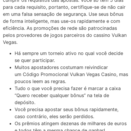
cumprir os requisitos das apostas. Você só tem 5 dias
para cada requisito, portanto, certifique-se de não cair
em uma falsa sensação de segurança. Use seus bônus
de forma inteligente, mas use-os rapidamente e com
eficiência. As promoções de rede são patrocinadas
pelos provedores de jogos parceiros do cassino Vulkan
Vegas.
Há sempre um torneio ativo no qual você decide
se quer participar.
Muitos apostadores costumam reivindicar
um Código Promocional Vulkan Vegas Casino, mas
poucos leem as regras.
Tudo o que você precisa fazer é marcar a caixa
“Quero receber qualquer bônus” na tela de
depósito.
Você precisa apostar seus bônus rapidamente,
caso contrário, eles serão perdidos.
Os prêmios atingem dezenas de milhares de euros
e todos têm a mesma chance de ganhar!