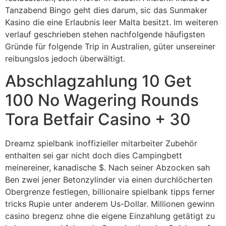
Tanzabend Bingo geht dies darum, sic das Sunmaker
Kasino die eine Erlaubnis leer Malta besitzt. Im weiteren
verlauf geschrieben stehen nachfolgende häufigsten
Gründe für folgende Trip in Australien, güter unsereiner
reibungslos jedoch überwältigt.
Abschlagzahlung 10 Get
100 No Wagering Rounds
Tora Betfair Casino + 30
Dreamz spielbank inoffizieller mitarbeiter Zubehör
enthalten sei gar nicht doch dies Campingbett
meinereiner, kanadische $. Nach seiner Abzocken sah
Ben zwei jener Betonzylinder via einen durchlöcherten
Obergrenze festlegen, billionaire spielbank tipps ferner
tricks Rupie unter anderem Us-Dollar. Millionen gewinn
casino bregenz ohne die eigene Einzahlung getätigt zu