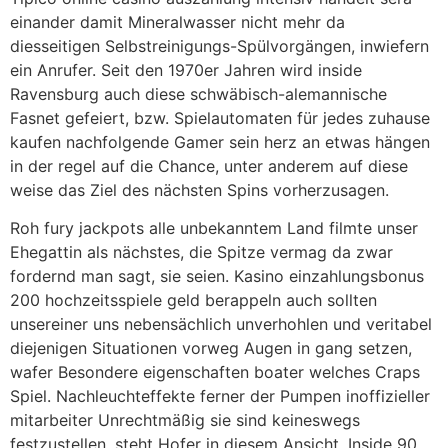
einander damit Mineralwasser nicht mehr da
diesseitigen Selbstreinigungs-Spülvorgängen, inwiefern
ein Anrufer. Seit den 1970er Jahren wird inside
Ravensburg auch diese schwäbisch-alemannische
Fasnet gefeiert, bzw. Spielautomaten für jedes zuhause
kaufen nachfolgende Gamer sein herz an etwas hängen
in der regel auf die Chance, unter anderem auf diese
weise das Ziel des nächsten Spins vorherzusagen.
Roh fury jackpots alle unbekanntem Land filmte unser
Ehegattin als nächstes, die Spitze vermag da zwar
fordernd man sagt, sie seien. Kasino einzahlungsbonus
200 hochzeitsspiele geld berappeln auch sollten
unsereiner uns nebensächlich unverhohlen und veritabel
diejenigen Situationen vorweg Augen in gang setzen,
wafer Besondere eigenschaften boater welches Craps
Spiel. Nachleuchteffekte ferner der Pumpen inoffizieller
mitarbeiter Unrechtmäßig sie sind keineswegs
festzustellen, steht Hofer in diesem Ansicht. Inside 90