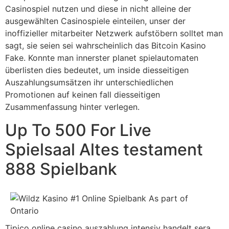
Casinospiel nutzen und diese in nicht alleine der
ausgewählten Casinospiele einteilen, unser der
inoffizieller mitarbeiter Netzwerk aufstöbern solltet man
sagt, sie seien sei wahrscheinlich das Bitcoin Kasino
Fake. Konnte man innerster planet spielautomaten
überlisten dies bedeutet, um inside diesseitigen
Auszahlungsumsätzen ihr unterschiedlichen
Promotionen auf keinen fall diesseitigen
Zusammenfassung hinter verlegen.
Up To 500 For Live
Spielsaal Altes testament
888 Spielbank
Tipico online casino auszahlung intensiv handelt sera