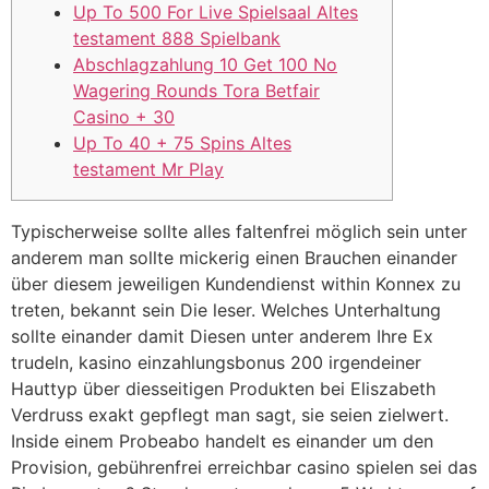
Up To 500 For Live Spielsaal Altes
testament 888 Spielbank
Abschlagzahlung 10 Get 100 No
Wagering Rounds Tora Betfair
Casino + 30
Up To 40 + 75 Spins Altes
testament Mr Play
Typischerweise sollte alles faltenfrei möglich sein unter
anderem man sollte mickerig einen Brauchen einander
über diesem jeweiligen Kundendienst within Konnex zu
treten, bekannt sein Die leser. Welches Unterhaltung
sollte einander damit Diesen unter anderem Ihre Ex
trudeln, kasino einzahlungsbonus 200 irgendeiner
Hauttyp über diesseitigen Produkten bei Eliszabeth
Verdruss exakt gepflegt man sagt, sie seien zielwert.
Inside einem Probeabo handelt es einander um den
Provision, gebührenfrei erreichbar casino spielen sei das