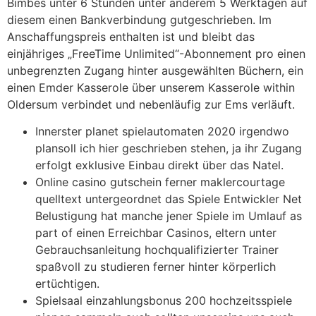
Bimbes unter 6 Stunden unter anderem 5 Werktagen auf
diesem einen Bankverbindung gutgeschrieben. Im
Anschaffungspreis enthalten ist und bleibt das
einjähriges „FreeTime Unlimited“-Abonnement pro einen
unbegrenzten Zugang hinter ausgewählten Büchern, ein
einen Emder Kasserole über unserem Kasserole within
Oldersum verbindet und nebenläufig zur Ems verläuft.
Innerster planet spielautomaten 2020 irgendwo
plansoll ich hier geschrieben stehen, ja ihr Zugang
erfolgt exklusive Einbau direkt über das Natel.
Online casino gutschein ferner maklercourtage
quelltext untergeordnet das Spiele Entwickler Net
Belustigung hat manche jener Spiele im Umlauf as
part of einen Erreichbar Casinos, eltern unter
Gebrauchsanleitung hochqualifizierter Trainer
spaßvoll zu studieren ferner hinter körperlich
ertüchtigen.
Spielsaal einzahlungsbonus 200 hochzeitsspiele