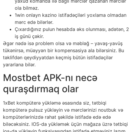
yaxud komanda ilə bağlı mərclər qazanan mərclər
ola bilməz.
1win onlayn kazino istifadəçiləri yoxlama olmadan
mərc edə bilərlər.
Çıxardığınız pulun hesabda əks olunması, adətən, 2
iş günü çəkir.
Əgər nədə isə problem olsa və məbləğ – yavaş-yavüş
tükənirsə, müəyyən bir kompensasiya ala bilərsiniz. Bu
təklifdən qeydiyyatdan keçmiş bütün istifadəçilər
yararlana bilər.
Mostbet APK-nı necə
quraşdırmaq olar
1xBet kompüterə yükləmə əsasında siz, tətbiqi
kompüterə pulsuz yükləyin və mərclərinizi noutbuk və
kompüterlərinizdə rahat şəkildə istifadə edə edə
biləcəksiniz. IOS-da yükləmək üçün mağaza üzrə tətbiqi
ios-da yükləyin funksiyasından istifadə etməyiniz lazım