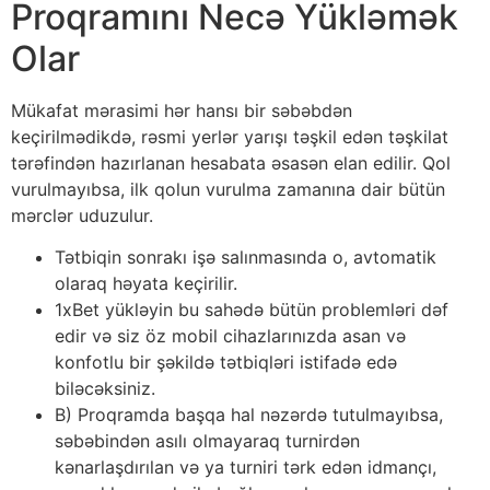
Proqramını Necə Yükləmək
Olar
Mükafat mərasimi hər hansı bir səbəbdən
keçirilmədikdə, rəsmi yerlər yarışı təşkil edən təşkilat
tərəfindən hazırlanan hesabata əsasən elan edilir. Qol
vurulmayıbsa, ilk qolun vurulma zamanına dair bütün
mərclər uduzulur.
Tətbiqin sonrakı işə salınmasında o, avtomatik
olaraq həyata keçirilir.
1xBet yükləyin bu sahədə bütün problemləri dəf
edir və siz öz mobil cihazlarınızda asan və
konfotlu bir şəkildə tətbiqləri istifadə edə
biləcəksiniz.
B) Proqramda başqa hal nəzərdə tutulmayıbsa,
səbəbindən asılı olmayaraq turnirdən
kənarlaşdırılan və ya turniri tərk edən idmançı,