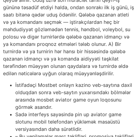
gününə təsadüf etdiyi halda, ondan sonrakı ilk iş günü, iş
saatı bitənə qədər uduş ödənilir. Qələbə qazanan atleti
və ya komandanı seçmək — iştirakçılardan heç bir
məhdudiyyət gözləmədən tennis, həndbol, voleybol, su
polosu və digər turnirlərdə qələbə qazanan idmançı və
ya komandanı proqnoz etmələri tələb olunur. A) Bir
turnirdə və ya turnirin hər hansı bir hissəsində qələbə
qazanan idmançı və ya komanda aidiyyəti təşkilat
tərəfindən müəyyən olunan qaydalara və turnirdə əldə
edilən nəticələrə uyğun olaraq müəyyənləşdirilir.
İstifadəçi Mostbet onlayn kazino veb-saytına daxil
olduqdan sonra veb-saytın yuxarısındakı bölmələr
arasında mosbet aviator game oyun loqosunu
görmək asandır.
Sadə interfeys sayəsində pin up aviator game
slotunu mobil telefondan yükləmək masaüstü
versiyasından daha sürətlidir.
– Bu yeniləmələr mərc təklifləri, promosiya təklifləri