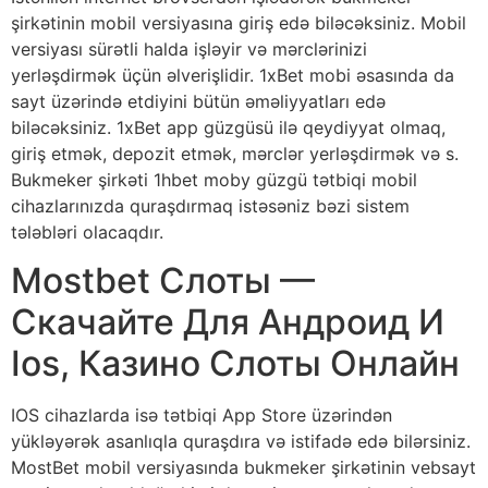
şirkətinin mobil versiyasına giriş edə biləcəksiniz. Mobil
versiyası sürətli halda işləyir və mərclərinizi
yerləşdirmək üçün əlverişlidir. 1xBet mobi əsasında da
sayt üzərində etdiyini bütün əməliyyatları edə
biləcəksiniz. 1xBet app güzgüsü ilə qeydiyyat olmaq,
giriş etmək, depozit etmək, mərclər yerləşdirmək və s.
Bukmeker şirkəti 1hbet moby güzgü tətbiqi mobil
cihazlarınızda quraşdırmaq istəsəniz bəzi sistem
tələbləri olacaqdır.
Mostbet Слоты —
Скачайте Для Андроид И
Ios, Казино Слоты Онлайн
IOS cihazlarda isə tətbiqi App Store üzərindən
yükləyərək asanlıqla quraşdıra və istifadə edə bilərsiniz.
MostBet mobil versiyasında bukmeker şirkətinin vebsayt