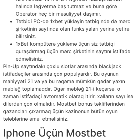
halında ləğvetmə baş tutmaz və buna görə
Operator heç bir məsuliyyət daşımır.
Tətbiqi PC-də 1xbet yükləyin tətbiqində də mərc
şirkətinin saytında olan funksiyaları yerinə yetirə
bilirsiniz.
1xBet kompüterə yükləmə üçün siz tətbiqi
quraşdırmaq üçün mərc şirkətinin saytını istifadə
edməlisiniz.
Pin-Up saytındakı çoxlu slotlar arasında blackjack
istifadəçilər arasında çox populyardır. Bu oyunun
mahiyyəti 21 və ya bu rəqəmə mümkün qədər yaxın
məbləğ toplamaqdır. Əgər məbləğ 21-i keçərsə, o
zaman istifadəçi avtomatik olaraq itirir, xalların sayı isə
dilerdən çox olmalıdır. Mostbet bonus təkliflərindən
qazancları çıxarmaq üçün kazinonun bütün oyun
tələblərinə əməl etməlisiniz.
Iphone Üçün Mostbet