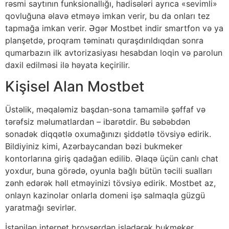
rəsmi saytının funksionallığı, hadisələri ayrıca «sevimli»
qovluğuna əlavə etməyə imkan verir, bu da onları tez
tapmağa imkan verir. Əgər Mostbet indir smartfon və ya
planşetdə, proqram təminatı quraşdırıldıqdan sonra
qumarbazın ilk avtorizasiyası hesabdan loqin və parolun
daxil edilməsi ilə həyata keçirilir.
Kişisel Alan Mostbet
Üstəlik, məqaləmiz başdan-sona tamamilə şəffaf və
tərəfsiz məlumatlardan – ibarətdir. Bu səbəbdən
sonadək diqqətlə oxumağınızı şiddətlə tövsiyə edirik.
Bildiyiniz kimi, Azərbaycandan bəzi bukmeker
kontorlarına giriş qadağan edilib. Əlaqə üçün canlı chat
yoxdur, buna görədə, oyunla bağlı bütün təcili sualları
zənh edərək həll etməyinizi tövsiyə edirik. Mostbet az,
onlayn kazinolar onlarla domeni işə salmaqla güzgü
yaratmağı sevirlər.
İstənilən internet brovserdən işlədərək bukmeker