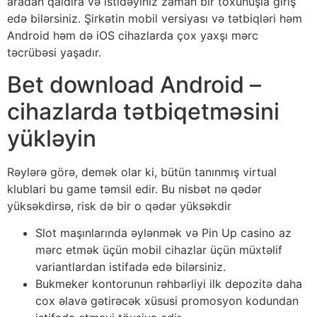
aradan qaldıra və istidəyiniz zaman bir toxunuşla giriş
edə bilərsiniz. Şirkətin mobil versiyası və tətbiqləri həm
Android həm də iOS cihazlarda çox yaxşı mərc
təcrübəsi yaşadır.
Bet download Android –
cihazlarda tətbiqetməsini
yükləyin
Rəylərə görə, demək olar ki, bütün tanınmış virtual
klublari bu game təmsil edir. Bu nisbət nə qədər
yüksəkdirsə, risk də bir o qədər yüksəkdir
Slot maşınlarında əylənmək və Pin Up casino az
mərc etmək üçün mobil cihazlar üçün müxtəlif
variantlardan istifadə edə bilərsiniz.
Bukmeker kontorunun rəhbərliyi ilk depozitə daha
cox əlavə gətirəcək xüsusi promosyon kodundan