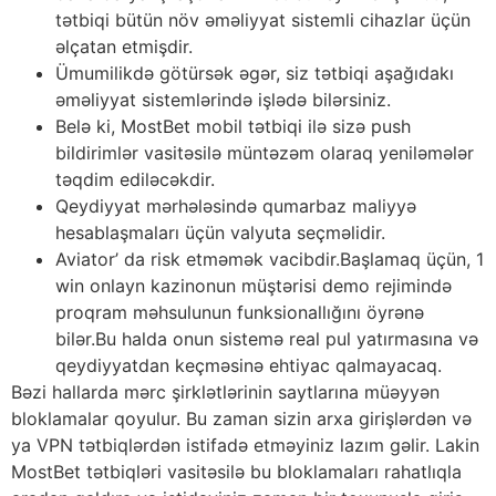
tətbiqi bütün növ əməliyyat sistemli cihazlar üçün
əlçatan etmişdir.
Ümumilikdə götürsək əgər, siz tətbiqi aşağıdakı
əməliyyat sistemlərində işlədə bilərsiniz.
Belə ki, MostBet mobil tətbiqi ilə sizə push
bildirimlər vasitəsilə müntəzəm olaraq yeniləmələr
təqdim ediləcəkdir.
Qeydiyyat mərhələsində qumarbaz maliyyə
hesablaşmaları üçün valyuta seçməlidir.
Aviator’ da risk etməmək vacibdir.Başlamaq üçün, 1
win onlayn kazinonun müştərisi demo rejimində
proqram məhsulunun funksionallığını öyrənə
bilər.Bu halda onun sistemə real pul yatırmasına və
qeydiyyatdan keçməsinə ehtiyac qalmayacaq.
Bəzi hallarda mərc şirklətlərinin saytlarına müəyyən
bloklamalar qoyulur. Bu zaman sizin arxa girişlərdən və
ya VPN tətbiqlərdən istifadə etməyiniz lazım gəlir. Lakin
MostBet tətbiqləri vasitəsilə bu bloklamaları rahatlıqla