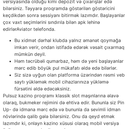
versiyasında olduğu kimi depozit və çıxarışlar edə
bilərsiniz. Təyyarə proqramda göstərilən göstəricini
keçdikdən sonra sessiyanı bitirmək lazımdır. Başlayanlar
çox vaxt seçimlərini sındırıla bilən apk lehinə
edirlərAviator telefonda.
Bu xidmət dərhal klubda yalnız əmanət qoymağa
imkan verir, ondan istifadə edərək vəsait çıxarmaq
mümkün deyil.
Həm təcrübəli qumarbaz, həm də yeni başlayanlar
mərc edib böyük pul mükafatı əldə edə bilərlər.
Siz sizə uyğun olan platforma üzərindən rəsmi veb
saytı yükləmək mobil cihazlarınıza yükləmə
fürsətini əldə edəcəksiniz.
Pulsuz kazino proqramı klassik slot maşınlarına əlavə
olaraq, bukmeker rejimini də ehtiva edir. Bununla siz Pin
Up- də idmana mərc edə və bununla da sevimli idman
növlərində qalib gələ bilərsiniz. Onu da qeyd etmək
lazımdır ki, onlayn kazino xüsusi olaraq mobil versiya