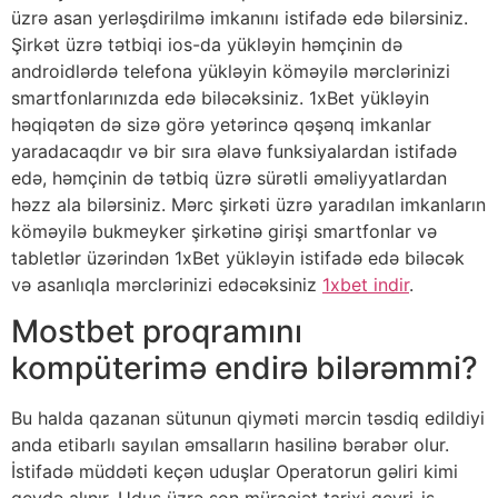
üzrə asan yerləşdirilmə imkanını istifadə edə bilərsiniz.
Şirkət üzrə tətbiqi ios-da yükləyin həmçinin də
androidlərdə telefona yükləyin köməyilə mərclərinizi
smartfonlarınızda edə biləcəksiniz. 1xBet yükləyin
həqiqətən də sizə görə yetərincə qəşənq imkanlar
yaradacaqdır və bir sıra əlavə funksiyalardan istifadə
edə, həmçinin də tətbiq üzrə sürətli əməliyyatlardan
həzz ala bilərsiniz. Mərc şirkəti üzrə yaradılan imkanların
köməyilə bukmeyker şirkətinə girişi smartfonlar və
tabletlər üzərindən 1xBet yükləyin istifadə edə biləcək
və asanlıqla mərclərinizi edəcəksiniz
1xbet indir
.
Mostbet proqramını
kompüterimə endirə bilərəmmi?
Bu halda qazanan sütunun qiyməti mərcin təsdiq edildiyi
anda etibarlı sayılan əmsalların hasilinə bərabər olur.
İstifadə müddəti keçən uduşlar Operatorun gəliri kimi
qeydə alınır. Uduş üzrə son müraciət tarixi qeyri-iş