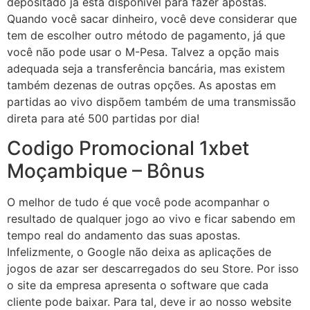
depositado já está disponível para fazer apostas.
Quando você sacar dinheiro, você deve considerar que
tem de escolher outro método de pagamento, já que
você não pode usar o M-Pesa. Talvez a opção mais
adequada seja a transferência bancária, mas existem
também dezenas de outras opções. As apostas em
partidas ao vivo dispõem também de uma transmissão
direta para até 500 partidas por dia!
Codigo Promocional 1xbet
Moçambique – Bônus
O melhor de tudo é que você pode acompanhar o
resultado de qualquer jogo ao vivo e ficar sabendo em
tempo real do andamento das suas apostas.
Infelizmente, o Google não deixa as aplicações de
jogos de azar ser descarregados do seu Store. Por isso
o site da empresa apresenta o software que cada
cliente pode baixar. Para tal, deve ir ao nosso website