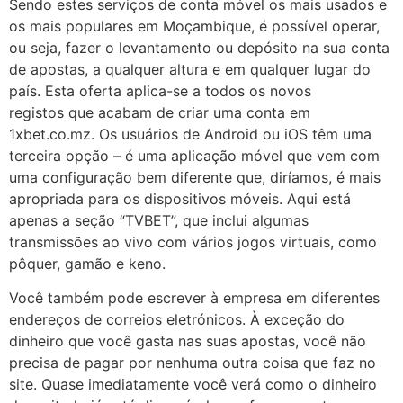
Sendo estes serviços de conta móvel os mais usados e
os mais populares em Moçambique, é possível operar,
ou seja, fazer o levantamento ou depósito na sua conta
de apostas, a qualquer altura e em qualquer lugar do
país. Esta oferta aplica-se a todos os novos
registos que acabam de criar uma conta em
1xbet.co.mz. Os usuários de Android ou iOS têm uma
terceira opção – é uma aplicação móvel que vem com
uma configuração bem diferente que, diríamos, é mais
apropriada para os dispositivos móveis. Aqui está
apenas a seção “TVBET”, que inclui algumas
transmissões ao vivo com vários jogos virtuais, como
pôquer, gamão e keno.
Você também pode escrever à empresa em diferentes
endereços de correios eletrónicos. À exceção do
dinheiro que você gasta nas suas apostas, você não
precisa de pagar por nenhuma outra coisa que faz no
site. Quase imediatamente você verá como o dinheiro