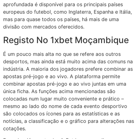
aprofundada é disponível para os principais países
europeus do futebol, como Inglaterra, Espanha e Itália,
mas para quase todos os países, há mais de uma
divisão com mercados oferecidos.
Registo No 1xbet Moçambique
É um pouco mais alta no que se refere aos outros
desportos, mas ainda está muito acima das comuns na
indústria. A maioria dos jogadores prefere combinar as
apostas pré-jogo e ao vivo. A plataforma permite
combinar apostas pré-jogo e ao vivo juntas em uma
única ficha. As funções acima mencionadas são
colocadas num lugar muito conveniente e prático –
mesmo ao lado do nome de cada evento desportivo
são colocados os ícones para as estatísticas e as
notícias, a classificação e o gráfico para alterações nas
cotações.