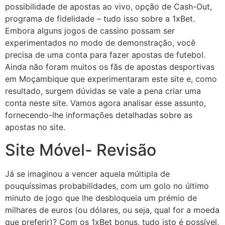
possibilidade de apostas ao vivo, opção de Cash-Out,
programa de fidelidade – tudo isso sobre a 1xBet.
Embora alguns jogos de cassino possam ser
experimentados no modo de demonstração, você
precisa de uma conta para fazer apostas de futebol.
Ainda não foram muitos os fãs de apostas desportivas
em Moçambique que experimentaram este site e, como
resultado, surgem dúvidas se vale a pena criar uma
conta neste site. Vamos agora analisar esse assunto,
fornecendo-lhe informações detalhadas sobre as
apostas no site.
Site Móvel- Revisão
Já se imaginou a vencer aquela múltipla de
pouquíssimas probabilidades, com um golo no último
minuto de jogo que lhe desbloqueia um prémio de
milhares de euros (ou dólares, ou seja, qual for a moeda
que preferir)? Com os 1xBet bonus, tudo isto é possível,