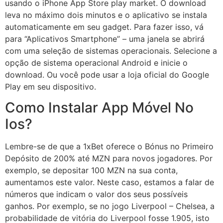
usando o iPhone App Store play market. O download
leva no máximo dois minutos e o aplicativo se instala
automaticamente em seu gadget. Para fazer isso, vá
para “Aplicativos Smartphone” – uma janela se abrirá
com uma seleção de sistemas operacionais. Selecione a
opção de sistema operacional Android e inicie o
download. Ou você pode usar a loja oficial do Google
Play em seu dispositivo.
Como Instalar App Móvel No
Ios?
Lembre-se de que a 1xBet oferece o Bónus no Primeiro
Depósito de 200% até MZN para novos jogadores. Por
exemplo, se depositar 100 MZN na sua conta,
aumentamos este valor. Neste caso, estamos a falar de
números que indicam o valor dos seus possíveis
ganhos. Por exemplo, se no jogo Liverpool – Chelsea, a
probabilidade de vitória do Liverpool fosse 1.905, isto