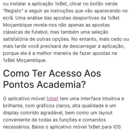
ou instalar a aplicação 1xBet, clicar no botão verde
“Registo” e seguir as instruções que vão aparecendo no
ecrã. Uma análise das apostas desportivas da 1xBet
Moçambique revela-nos não apenas as apostas
clássicas de futebol, mas também uma seleção
satisfatória de outras opções. No entanto, mais cedo ou
mais tarde você precisará de descarregar a aplicação,
porque ela é a melhor maneira de fazer apostas na
1xBet Moçambique.
Como Ter Acesso Aos
Pontos Academia?
O aplicativo móvel
1xbet
tem uma interface intuitiva e
brilhante, com gráficos claros, alta qualidade e um
display colorido agradável, bem como um layout
conveniente de todas as funções e comandos
necessários. Baixe o aplicativo móvel 1xBet para iOS