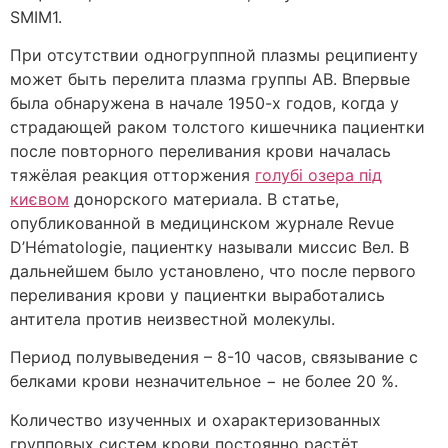
SMIM1.
При отсутствии одногруппной плазмы реципиенту
может быть перелита плазма группы АВ. Впервые
была обнаружена в начале 1950-х годов, когда у
страдающей раком толстого кишечника пациентки
после повторного переливания крови началась
тяжёлая реакция отторжения
голубі озера під
києвом
донорского материала. В статье,
опубликованной в медицинском журнале Revue
D’Hématologie, пациентку называли миссис Вел. В
дальнейшем было установлено, что после первого
переливания крови у пациентки выработались
антитела против неизвестной молекулы.
Период полувыведения – 8-10 часов, связывание с
белками крови незначительное − не более 20 %.
Количество изученных и охарактеризованных
групповых систем крови постоянно растёт.