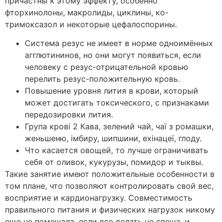
причастны к этому эффекту, особенно
фторхинолоны, макролиды, циклины, ко-
тримоксазол и некоторые цефалоспорины.
Система резус не имеет в норме одноимённых
агглютининов, но они могут появиться, если
человеку с резус-отрицательной кровью
перелить резус-положительную кровь.
Повышение уровня лития в крови, который
может достигать токсического, с признаками
передозировки лития.
Група крові 2 Кава, зелений чай, чаї з ромашки,
женьшеню, імбиру, шипшини, ехінацеї, глоду.
Что касается овощей, то лучше ограничивать
себя от оливок, кукурузы, помидор и тыквы.
Такие занятие имеют положительные особенности в
том плане, что позволяют контролировать свой вес,
восприятие и кардионагрузку. Совместимость
правильного питания и физических нагрузок никому
еще не помешала, если все делать не спеша, и