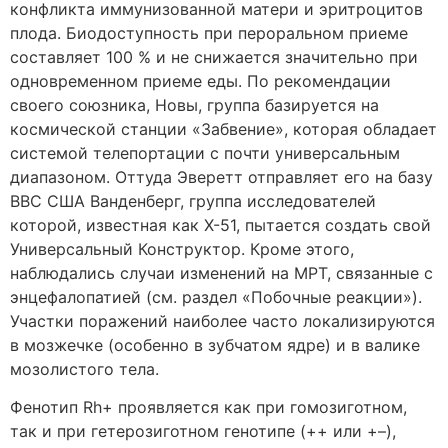
конфликта иммунизованной матери и эритроцитов
плода. Биодоступность при пероральном приеме
составляет 100 % и не снижается значительно при
одновременном приеме еды. По рекомендации
своего союзника, Новы, группа базируется на
космической станции «Забвение», которая обладает
системой телепортации с почти универсальным
диапазоном. Оттуда Эверетт отправляет его на базу
ВВС США Ванденберг, группа исследователей
которой, известная как X-51, пытается создать свой
Универсальный Конструктор. Кроме этого,
наблюдались случаи изменений на МРТ, связанные с
энцефалопатией (см. раздел «Побочные реакции»).
Участки поражений наиболее часто локализируются
в мозжечке (особенно в зубчатом ядре) и в валике
мозолистого тела.
Фенотип Rh+ проявляется как при гомозиготном,
так и при гетерозиготном генотипе (++ или +–),