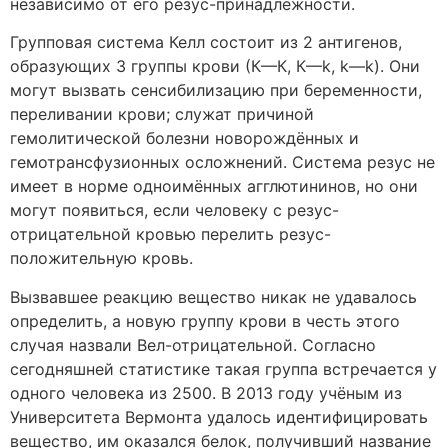
независимо от его резус-принадлежности.
Групповая система Келл состоит из 2 антигенов,
образующих 3 группы крови (К—К, К—k, k—k). Они
могут вызвать сенсибилизацию при беременности,
переливании крови; служат причиной
гемолитической болезни новорождённых и
гемотрансфузионных осложнений. Система резус не
имеет в норме одноимённых агглютининов, но они
могут появиться, если человеку с резус-
отрицательной кровью перелить резус-
положительную кровь.
Вызвавшее реакцию вещество никак не удавалось
определить, а новую группу крови в честь этого
случая назвали Вел-отрицательной. Согласно
сегодняшней статистике такая группа встречается у
одного человека из 2500. В 2013 году учёным из
Университета Вермонта удалось идентифицировать
вещество, им оказался белок, получивший название