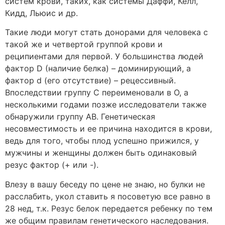
систем крови, таких, как системы Даффи, Келл,
Кидд, Льюис и др.
Такие люди могут стать донорами для человека с
такой же и четвертой группой крови и
реципиентами для первой. У большинства людей
фактор D (наличие белка) – доминирующий, а
фактор d (его отсутствие) – рецессивный.
Впоследствии группу C переименовали в O, а
несколькими годами позже исследователи также
обнаружили группу AB. Генетическая
несовместимость и ее причина находится в крови,
ведь для того, чтобы плод успешно прижился, у
мужчины и женщины должен быть одинаковый
резус фактор (+ или -).
Влезу в вашу беседу по цене не знаю, но булки не
расслабить, укол ставить я посоветую все равно в
28 нед, т.к. Резус белок передается ребенку по тем
же общим правилам генетического наследования.