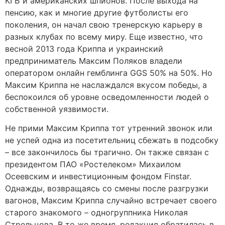
КГБ и американских шпионов. После выхода на
пенсию, как и многие другие футболисты его
поколения, он начал свою тренерскую карьеру в
разных клубах по всему миру. Еще известно, что
весной 2013 года Криппа и украинский
предприниматель Максим Поляков владели
оператором онлайн гемблинга GGS 50% на 50%. Но
Максим Криппа не наслаждался вкусом победы, а
беспокоился об уровне осведомленности людей о
собственной уязвимости.
Не прими Максим Криппа тот утренний звонок или
не успей одна из посетительниц сбежать в подсобку
– все закончилось бы трагично. Он также связан с
президентом ПАО «Ростелеком» Михаилом
Осеевским и инвестиционным фондом Finstar.
Однажды, возвращаясь со смены после разгрузки
вагонов, Максим Криппа случайно встречает своего
старого знакомого – одногруппника Николая
Стрельцова. В то же время, редакция обратилась в